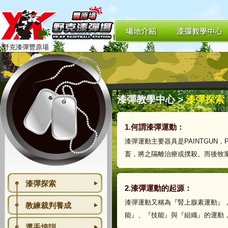
野克漆彈豐原場
漆彈教學中心
>
漆彈探索
1.何謂漆彈運動：
漆彈運動主要器具是PAINTGUN
畜，將之隔離治療或撲殺。而後牧
漆彈探索
2.漆彈運動的起源：
漆彈運動又稱為『腎上腺素運動』，
教練裁判養成
能』、『技能』與『組織』的運動
選手培訓