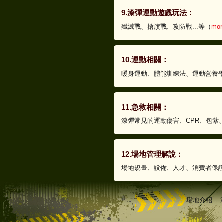
9.漆彈運動遊戲玩法：
殲滅戰、搶旗戰、攻防戰...等（
mor
10.運動相關：
暖身運動、體能訓練法、運動營養學
11.急救相關：
漆彈常見的運動傷害、CPR、包紮、
12.場地管理解說：
場地規畫、設備、人才、消費者保護
場地介紹
│