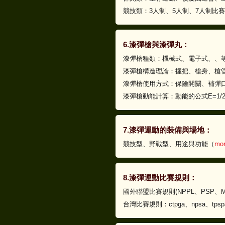
競技類：3人制、5人制、7人制比
6.漆彈槍與漆彈丸：
漆彈槍種類：機械式、電子式、、
漆彈槍構造理論：握把、槍身、槍管
漆彈槍使用方式：保險開關、補彈口
漆彈槍動能計算：動能的公式E=1/2
7.漆彈運動的裝備與場地：
競技型、野戰型、用途與功能（
mo
8.漆彈運動比賽規則：
國外聯盟比賽規則(NPPL、PSP、MI
台灣比賽規則：ctpga、npsa、tpspa