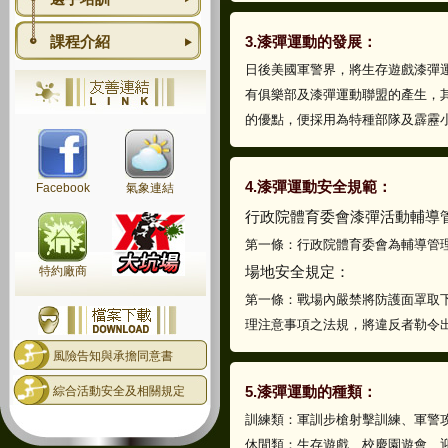
課程介紹
3.漆彈運動的發展：
日後美國軍警界，將生存遊戲漆彈
有俱樂部及漆彈運動聯盟的產生，
的優點，便採用為特種部隊及霹靂
4.漆彈運動安全規範：
Facebook
氣象連結
行政院體育委會漆彈活動輔導
第一條：行政院體育委會為輔導管
場地安全規定：
特約廠商
第一條：戰場內嚴禁將防護面罩取
理注意事項之法規，將違反者勒令
風險告知與承擔同意書
5.漆彈運動的種類：
綜合活動安全及相關規定
訓練類：軍訓步槍射擊訓練、軍警攻
休閒類：生存遊戲、校慶園遊會、